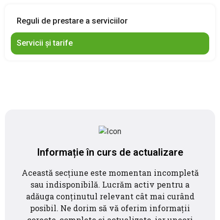
PRODUSE FITOSANITARE
Reguli de prestare a serviciilor
TRANSPARENȚĂ
Servicii și tarife
REGISTRU DE STAT
INFO INTERES PUBLIC
Informație în curs de actualizare
Această secțiune este momentan incompletă
sau indisponibilă. Lucrăm activ pentru a
adăuga conținutul relevant cât mai curând
posibil. Ne dorim să vă oferim informații
corecte, complete și actualizate, iar uneori