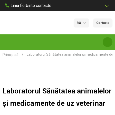
Linia fierbinte contacte
RO
Contacte
Laboratorul Sănătatea animalelor și medicamente de u
Principală
DESPRE NOI
SERVICII ȘI TARIFE DE LABORATOR
Laboratorul Sănătatea animalelor
LABORATOARE
și medicamente de uz veterinar
CERTIFICARE