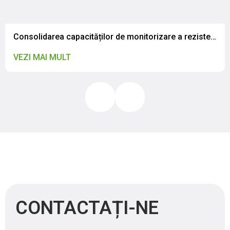
Consolidarea capacităților de monitorizare a rezistenței la antimicrobiene în contextul abordării globale „One Health”: Specialiștii IP CNSAPSA au participat la o vizită de studiu în România
VEZI MAI MULT
CONTACTAȚI-NE