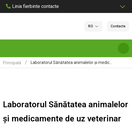
Linia fierbinte contacte
RO
Contacte
Laboratorul Sănătatea animalelor și medicamente de uz veterinar
Principală
DESPRE NOI
SERVICII ȘI TARIFE DE LABORATOR
Laboratorul Sănătatea animalelor
LABORATOARE
și medicamente de uz veterinar
CERTIFICARE