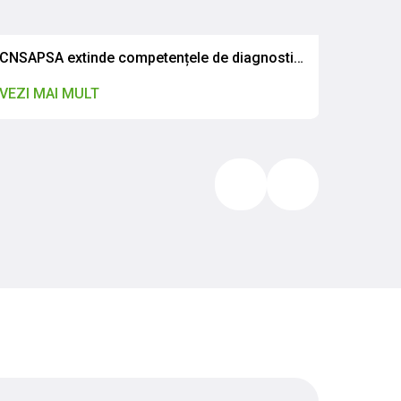
CNSAPSA extinde competențele de diagnostic pentru rezistența antimicrobiană
Comuni
VEZI MAI MULT
VEZI M