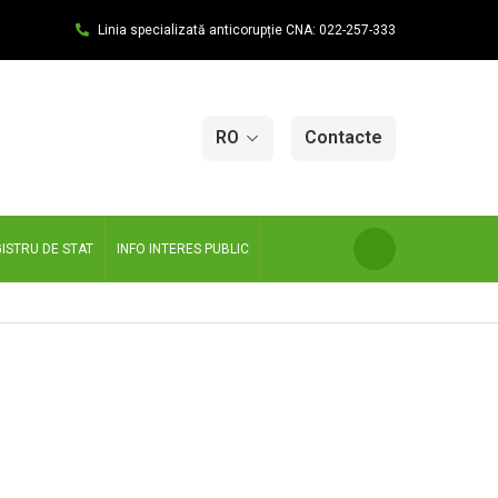
Linia specializată anticorupție CNA: 022-257-333
RO
Contacte
ISTRU DE STAT
INFO INTERES PUBLIC