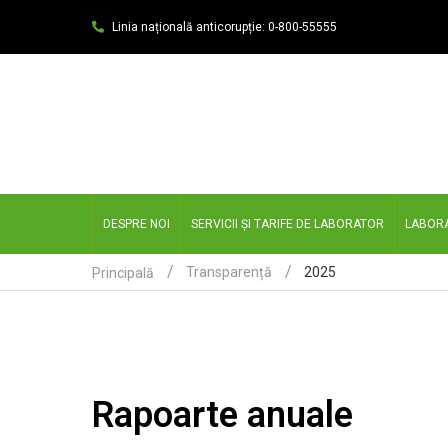
Linia națională anticorupție: 0-800-55555
DESPRE NOI
SERVICII ȘI TARIFE DE LABORATOR
LABOR
2025
Transparență
Principală
Rapoarte anuale