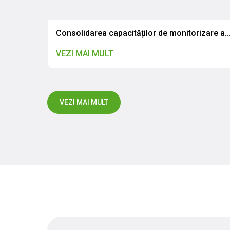
Vizită de studiu a specialiștilor IP CNSAPSA la Laboratorul Național de Referință din Olomouc, Republica Cehă
Consolidarea capacităților de monitorizare a rezistenței la antimicrobiene în contextul abordării globale „One Health”: Specialiștii IP CNSAPSA au participat la o vizită de studiu
VEZI MAI MULT
VEZI MAI MULT