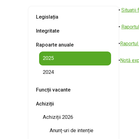
•
Situații 
Legislația
•
Raportul
Integritate
•
Raportul
Rapoarte anuale
2025
•
Notă exp
2024
Funcții vacante
Achiziții
Achiziții 2026
Anunț-uri de intenție