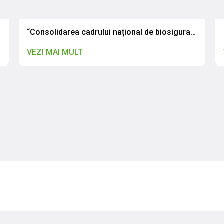
 în România
“Consolidarea cadrului național de biosiguranță și biosecuritate: CNSAPSA a participat la atelierul de validare a legislației naționale”
VEZI MAI MULT