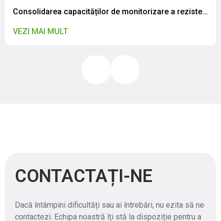
Consolidarea capacităților de monitorizare a rezistenței la antimicrobiene în contextul abordării globale „One Health”: Specialiștii IP CNSAPSA au participat la o vizită de studiu în România
VEZI MAI MULT
CONTACTAȚI-NE
Dacă întâmpini dificultăți sau ai întrebări, nu ezita să ne
contactezi. Echipa noastră îți stă la dispoziție pentru a