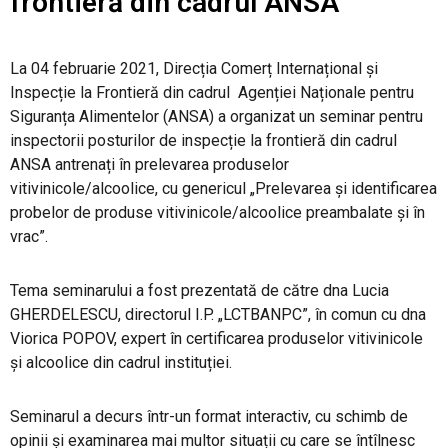
frontieră din cadrul ANSA
PRODUSE FITOSANITARE
La 04 februarie 2021, Direcția Comerț Internațional și
TRANSPARENȚĂ
Inspecție la Frontieră din cadrul Agenției Naționale pentru
Siguranța Alimentelor (ANSA) a organizat un seminar pentru
inspectorii posturilor de inspecție la frontieră din cadrul
REGISTRU DE STAT
ANSA antrenați în prelevarea produselor
vitivinicole/alcoolice, cu genericul „Prelevarea și identificarea
INFO INTERES PUBLIC
probelor de produse vitivinicole/alcoolice preambalate și în
vrac”.
Tema seminarului a fost prezentată de către dna Lucia
GHERDELESCU, directorul I.P. „LCTBANPC”, în comun cu dna
Viorica POPOV, expert în certificarea produselor vitivinicole
și alcoolice din cadrul instituției.
Seminarul a decurs într-un format interactiv, cu schimb de
opinii și examinarea mai multor situații cu care se întîlnesc