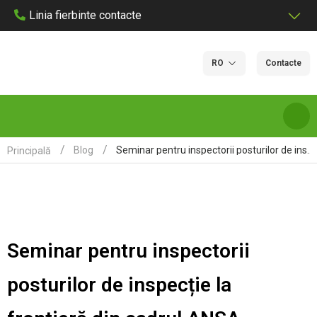
Linia fierbinte contacte
RO
Contacte
Seminar pentru inspectorii posturilor de inspecție la frontieră din cadrul ANSA
Blog
Principală
DESPRE NOI
SERVICII ȘI TARIFE DE LABORATOR
Seminar pentru inspectorii
LABORATOARE
posturilor de inspecție la
CERTIFICARE