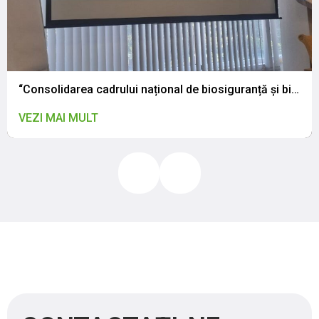
“Consolidarea cadrului național de biosiguranță și biosecuritate: CNSAPSA a participat la atelierul de validare a legislației naționale”
VEZI MAI MULT