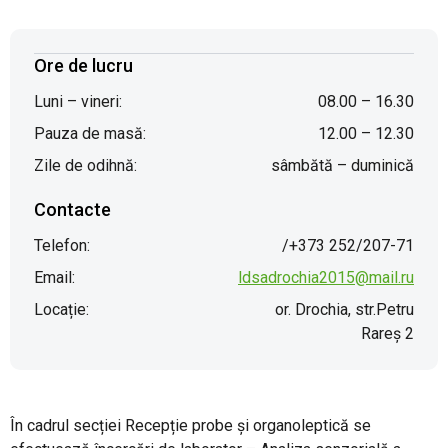
PRODUSE FITOSANITARE
Ore de lucru
TRANSPARENȚĂ
Luni – vineri:
08.00 – 16.30
Pauza de masă:
12.00 – 12.30
REGISTRU DE STAT
Zile de odihnă:
sâmbătă – duminică
Contacte
INFO INTERES PUBLIC
Telefon:
/+373 252/207-71
Email:
ldsadrochia2015@mail.ru
Locație:
or. Drochia, str.Petru
Rareş 2
În cadrul secției Recepție probe și organoleptică se