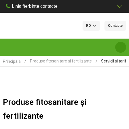
Linia fierbinte contacte
RO
Contacte
Servicii și tarife
Produse fitosanitare și fertilizante
Principală
DESPRE NOI
SERVICII ȘI TARIFE DE LABORATOR
Produse fitosanitare și
LABORATOARE
fertilizante
CERTIFICARE