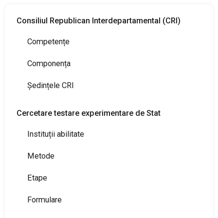
PRODUSE FITOSANITARE
Consiliul Republican Interdepartamental (CRI)
Competențe
TRANSPARENȚĂ
Componența
REGISTRU DE STAT
Ședințele CRI
INFO INTERES PUBLIC
Cercetare testare experimentare de Stat
Instituții abilitate
Metode
Etape
Formulare