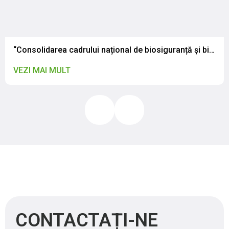
“Consolidarea cadrului național de biosiguranță și biosecuritate: CNSAPSA a participat la atelierul de validare a legislației naționale”
VEZI MAI MULT
CONTACTAȚI-NE