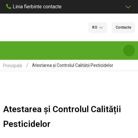
Linia fierbinte contacte
RO
Contacte
Atestarea și Controlul Calității Pesticidelor
Principală
DESPRE NOI
SERVICII ȘI TARIFE DE LABORATOR
Atestarea și Controlul Calității
LABORATOARE
Pesticidelor
CERTIFICARE