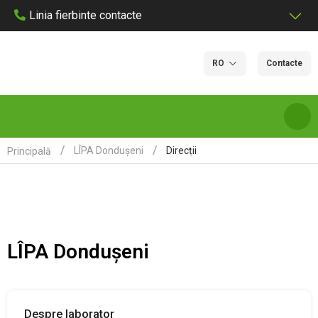
Linia fierbinte contacte
RO
Contacte
Direcții
LÎPA Dondușeni
Principală
DESPRE NOI
SERVICII ȘI TARIFE DE LABORATOR
LÎPA Dondușeni
LABORATOARE
CERTIFICARE
Despre laborator