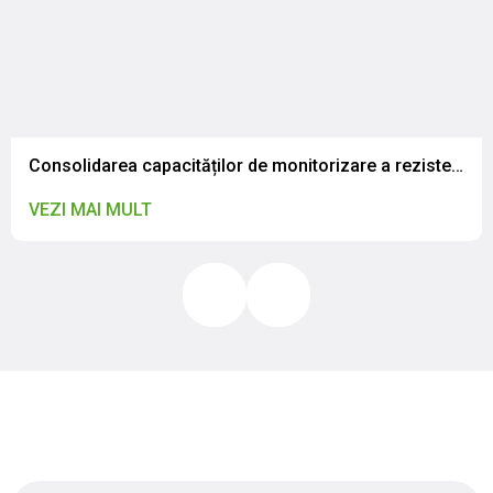
Consolidarea capacităților de monitorizare a rezistenței la antimicrobiene în contextul abordării globale „One Health”: Specialiștii IP CNSAPSA au participat la o vizită de studiu în România
VEZI MAI MULT