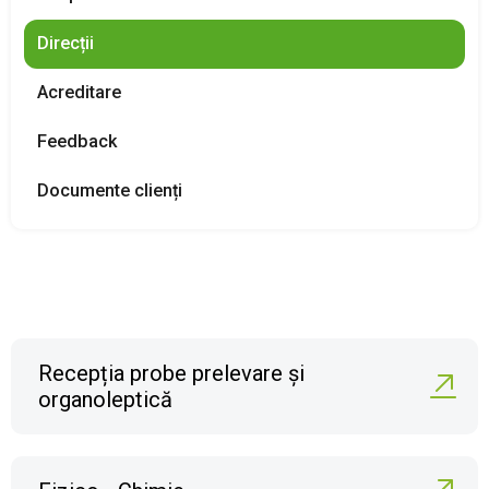
PRODUSE FITOSANITARE
Direcții
Acreditare
TRANSPARENȚĂ
Feedback
REGISTRU DE STAT
Documente clienți
INFO INTERES PUBLIC
Recepția probe prelevare și
organoleptică