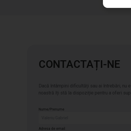
CONTACTAȚI-NE
Dacă întâmpini dificultăți sau ai întrebări, nu
noastră îți stă la dispoziție pentru a oferi sup
Nume/Prenume
Adresa de email