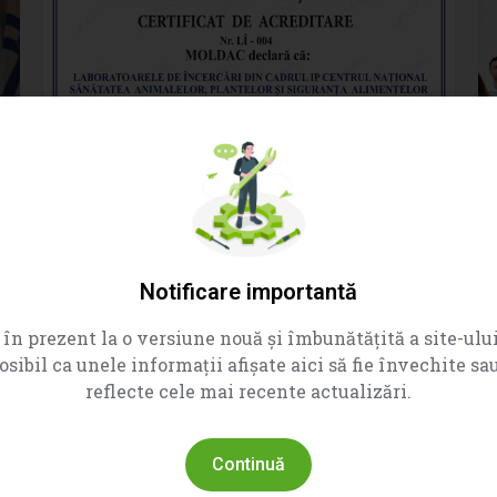
CNSAPSA extinde competențele de diagnostic pentru rezistența antimicrobiană
Notificare importantă
VEZI MAI MULT
în prezent la o versiune nouă și îmbunătățită a site-ului
osibil ca unele informații afișate aici să fie învechite sa
reflecte cele mai recente actualizări.
Continuă