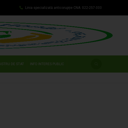
Linia specializată anticorupție CNA: 022-257-333
ISTRU DE STAT
INFO INTERES PUBLIC