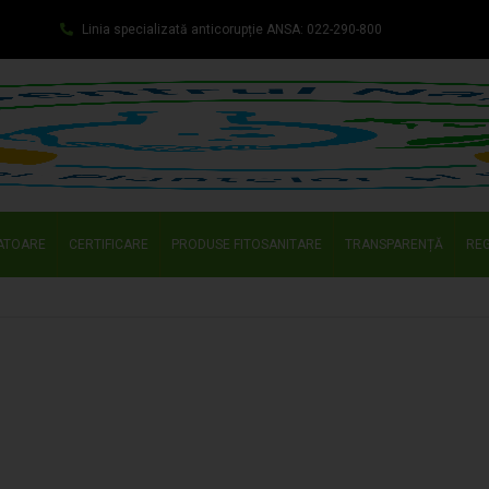
Linia specializată anticorupție ANSA: 022-290-800
ATOARE
CERTIFICARE
PRODUSE FITOSANITARE
TRANSPARENȚĂ
REG