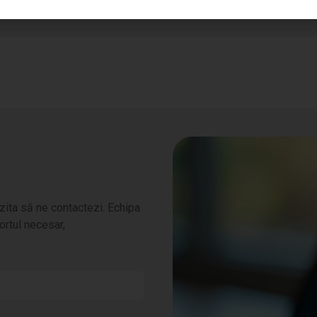
 ezita să ne contactezi. Echipa
ortul necesar,