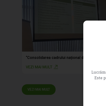
Fortificarea capacităților profesionale ale degustătorilor autorizați
“Consolidarea cadrului național de biosiguranță și biosecuritate: CNSAPSA a participat la atelierul de validare a legislației naționale”
VEZI MAI MULT
Lucrăm 
Este p
VEZI MAI MULT