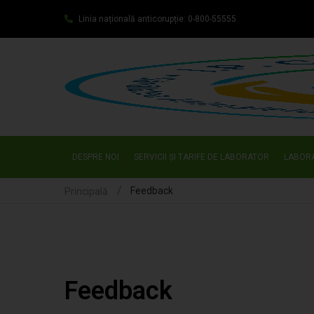
Linia națională anticorupție: 0-800-55555
DESPRE NOI
SERVICII ȘI TARIFE DE LABORATOR
LABOR
Feedback
Principală
Feedback