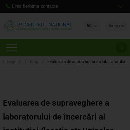
Linia fierbinte contacte
RO
Contacte
Evaluarea de supraveghere a laboratorului de încercări al instituției (locația str.Uzinelor 19) de către MOLDAC
Blog
Principală
DESPRE NOI
SERVICII ȘI TARIFE DE LABORATOR
Evaluarea de supraveghere a
LABORATOARE
laboratorului de încercări al
CERTIFICARE