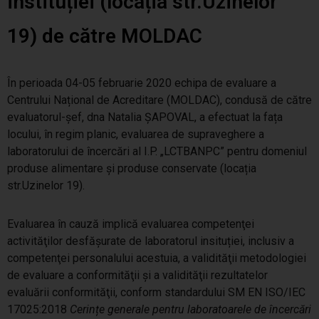
instituției (locația str.Uzinelor
PRODUSE FITOSANITARE
19) de către MOLDAC
TRANSPARENȚĂ
În perioada 04-05 februarie 2020 echipa de evaluare a
Centrului Național de Acreditare (MOLDAC), condusă de către
REGISTRU DE STAT
evaluatorul-șef, dna Natalia ȘAPOVAL, a efectuat la fața
locului, în regim planic, evaluarea de supraveghere a
INFO INTERES PUBLIC
laboratorului de încercări al I.P. „LCTBANPC” pentru domeniul
produse alimentare și produse conservate (locația
str.Uzinelor 19).
Evaluarea în cauză implică evaluarea competenţei
activităţilor desfăşurate de laboratorul insituției, inclusiv a
competenţei personalului acestuia, a validităţii metodologiei
de evaluare a conformităţii şi a validităţii rezultatelor
evaluării conformităţii, conform standardului SM EN ISO/IEC
17025:2018
Cerințe generale pentru laboratoarele de încercări