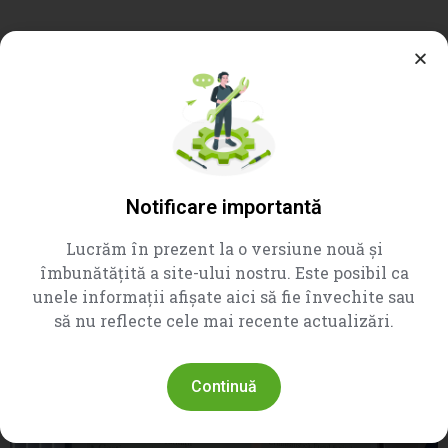
ULTIMELE NOUTĂTI
Aici găsești cele mai recente informații, comunicate de
presă, actualizări legislative și anunțuri importante din partea
instituțiilor care reglementează și monitorizează domeniile
Notificare importantă
de carantină fitosanitară, protecția plantelor, controlul
pesticidelor și al fertilizanților, precum și siguranța
Lucrăm în prezent la o versiune nouă și
produselor de uz nedomestic.
îmbunătățită a site-ului nostru. Este posibil ca
unele informații afișate aici să fie învechite sau
să nu reflecte cele mai recente actualizări.
Continuă