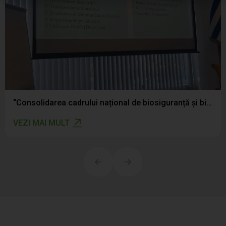
“Consolidarea cadrului național de biosiguranță și biosecuritate: CNSAPSA a participat la atelierul de validare a legislației naționale”
VEZI MAI MULT