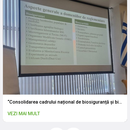
“Consolidarea cadrului național de biosiguranță și biosecuritate: CNSAPSA a participat la atelierul de validare a legislației naționale”
VEZI MAI MULT