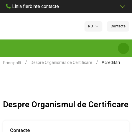
Linia fierbinte contacte
RO
Contacte
Acreditări
Despre Organismul de Certificare
Principală
DESPRE NOI
SERVICII ȘI TARIFE DE LABORATOR
Despre Organismul de Certificare
LABORATOARE
CERTIFICARE
Contacte