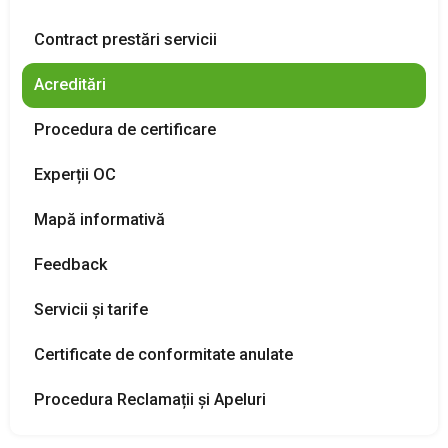
PRODUSE FITOSANITARE
Contract prestări servicii
Acreditări
TRANSPARENȚĂ
Procedura de certificare
REGISTRU DE STAT
Experții OC
INFO INTERES PUBLIC
Mapă informativă
Feedback
Servicii şi tarife
Certificate de conformitate anulate
Procedura Reclamații și Apeluri