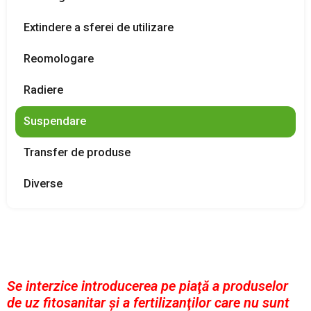
PRODUSE FITOSANITARE
Extindere a sferei de utilizare
Reomologare
TRANSPARENȚĂ
Radiere
REGISTRU DE STAT
Suspendare
INFO INTERES PUBLIC
Transfer de produse
Diverse
Se interzice introducerea pe piaţă a produselor
de uz fitosanitar şi a fertilizanţilor care nu sunt