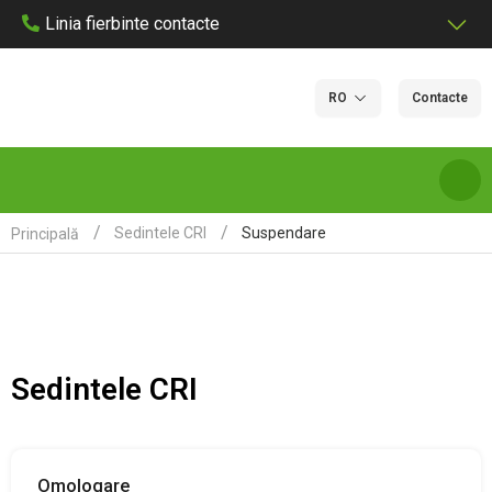
Linia fierbinte contacte
RO
Contacte
Suspendare
Sedintele CRI
Principală
DESPRE NOI
SERVICII ȘI TARIFE DE LABORATOR
Sedintele CRI
LABORATOARE
CERTIFICARE
Omologare