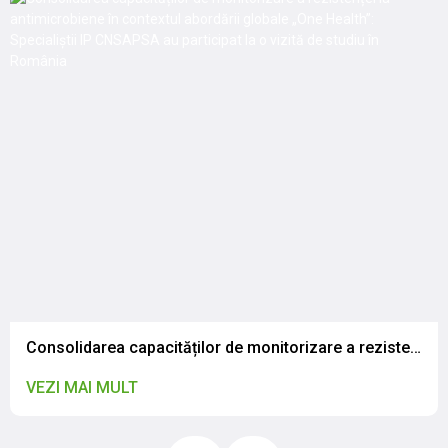
Consolidarea capacităților de monitorizare a rezistenței la antimicrobiene în contextul abordării globale „One Health”: Specialiștii IP CNSAPSA au participat la o vizită de studiu în România
VEZI MAI MULT