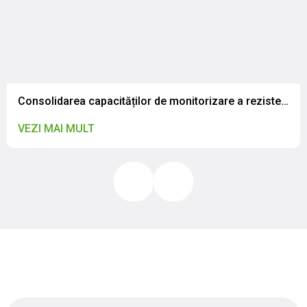
Consolidarea capacităților de monitorizare a rezistenței la antimicrobiene în contextul abordării globale „One Health”: Specialiștii IP CNSAPSA au participat la o vizită de studiu în România
VEZI MAI MULT