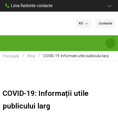
Linia fierbinte contacte
RO
Contacte
COVID-19: Informații utile publicului larg
Blog
Principală
DESPRE NOI
SERVICII ȘI TARIFE DE LABORATOR
COVID-19: Informații utile
LABORATOARE
publicului larg
CERTIFICARE