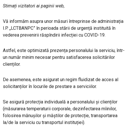
Stimați vizitatori ai paginii web,
PRODUSE FITOSANITARE
Vă informăm asupra unor măsuri întreprinse de administrația
TRANSPARENȚĂ
I.P. „LCTBANPC” în perioada stării de urgență instituită în
vederea prevenirii răspîndirii infecției cu COVID-19.
REGISTRU DE STAT
Astfel, este optimizată prezența personalului la serviciu, într-
un număr minim necesar pentru satisfacerea solicitărilor
INFO INTERES PUBLIC
clienților.
De asemenea, este asigurat un regim fluidizat de acces al
solicitanților în locurile de prestare a serviciilor.
Se asigură protecția individuală a personalului și clienților
(măsurarea temperaturii corporale, dezinfectarea mîinilor,
folosirea mănușilor și măștilor de protecție, transportarea
la/de la serviciu cu transportul instituției).