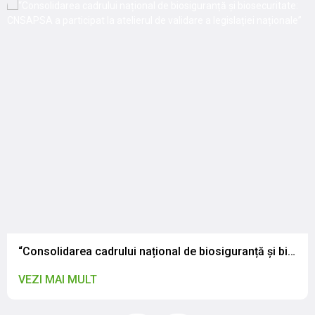
“Consolidarea cadrului național de biosiguranță și biosecuritate: CNSAPSA a participat la atelierul de validare a legislației naționale”
VEZI MAI MULT