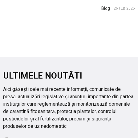
PRODUSE FITOSANITARE
Blog
26 FEB 2025
TRANSPARENȚĂ
REGISTRU DE STAT
INFO INTERES PUBLIC
ULTIMELE NOUTĂTI
Aici găsești cele mai recente informații, comunicate de
presă, actualizări legislative și anunțuri importante din partea
instituțiilor care reglementează și monitorizează domeniile
de carantină fitosanitară, protecția plantelor, controlul
pesticidelor și al fertilizanților, precum și siguranța
produselor de uz nedomestic.