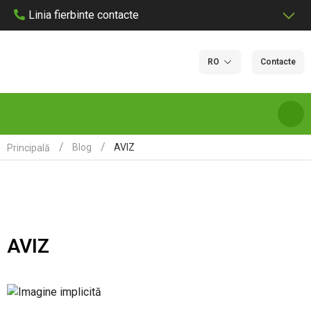
Linia fierbinte contacte
RO
Contacte
AVIZ
Blog
Principală
DESPRE NOI
SERVICII ȘI TARIFE DE LABORATOR
AVIZ
LABORATOARE
CERTIFICARE