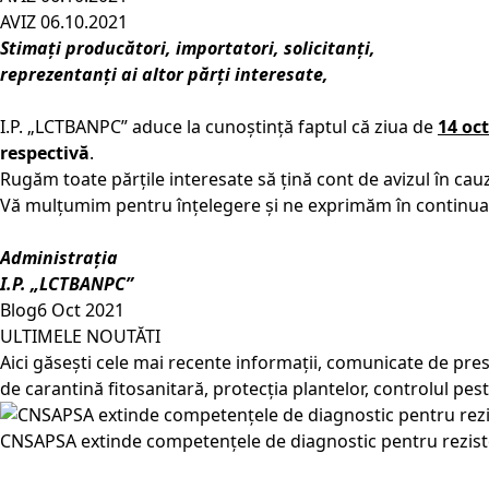
AVIZ 06.10.2021
Stimați producători, importatori, solicitanți,
reprezentanți ai altor părți interesate,
I.P. „LCTBANPC” aduce la cunoștință faptul că ziua de
14 oc
respectivă
.
Rugăm toate părțile interesate să țină cont de avizul în cauz
Vă mulțumim pentru înțelegere și ne exprimăm în continuare
Administrația
I.P. „LCTBANPC”
Blog
6 Oct 2021
ULTIMELE NOUTĂTI
Aici găsești cele mai recente informații, comunicate de pres
de carantină fitosanitară, protecția plantelor, controlul pes
CNSAPSA extinde competențele de diagnostic pentru rezist