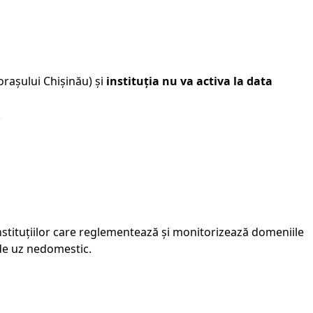
rașului Chișinău) și
instituția nu va activa la data
.
instituțiilor care reglementează și monitorizează domeniile
r de uz nedomestic.