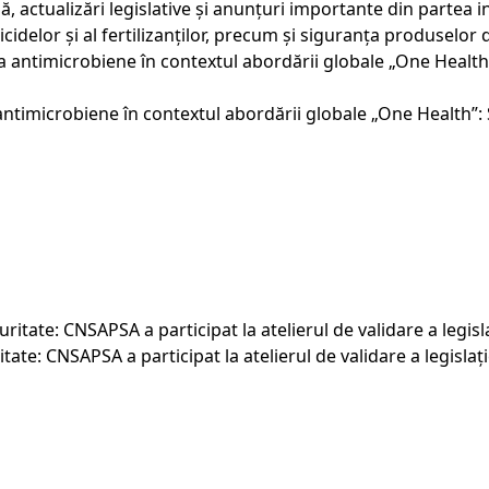
ă, actualizări legislative și anunțuri importante din partea 
ticidelor și al fertilizanților, precum și siguranța produselo
ntimicrobiene în contextul abordării globale „One Health”: Sp
ate: CNSAPSA a participat la atelierul de validare a legislați