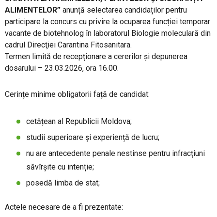
ALIMENTELOR”
anunță selectarea candidaților pentru
PRODUSE FITOSANITARE
participare la concurs cu privire la ocuparea funcției temporar
vacante de biotehnolog în laboratorul Biologie moleculară din
TRANSPARENȚĂ
cadrul Direcţiei Carantina Fitosanitara.
Termen limită de recepționare a cererilor și depunerea
dosarului – 23.03.2026, ora 16.00.
REGISTRU DE STAT
Cerințe minime obligatorii față de candidat:
INFO INTERES PUBLIC
cetățean al Republicii Moldova;
studii superioare și experiență de lucru;
nu are antecedente penale nestinse pentru infracțiuni
săvîrşite cu intenție;
posedă limba de stat;
Actele necesare de a fi prezentate: