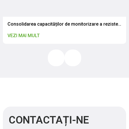
Consolidarea capacităților de monitorizare a rezistenței la antimicrobiene în contextul abordării globale „One Health”: Specialiștii IP CNSAPSA au participat la o vizită de studiu în România
VEZI MAI MULT
CONTACTAȚI-NE