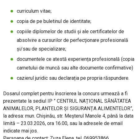
curriculum vitae;
copia de pe buletinul de identitate;
copiile diplomelor de studii şi ale certificatelor de
absolvire a cursurilor de perfecţionare profesională
şi/sau de specializare;
documentele ce atestă experiența profesională (copia
carnetului de muncă sau alte documente confirmative)
cazierul juridic sau declarația pe propria răspundere.
Dosarul complet pentru înscrierea la concurs urmează a fi
prezentate la sediul IP ” CENTRUL NAȚIONAL SĂNĂTATEA
ANIMALELOR, PLANTELOR ȘI SIGURANȚA ALIMENTELOR”,
la adresa: mun. Chișinău, str. Meșterul Manole 4, până la data
limită – 23.03.2026, ora 16.00, sau la adresele de email
indicate mai jos.
Persoana de contact: Zuza Elena, tel. 069953866,