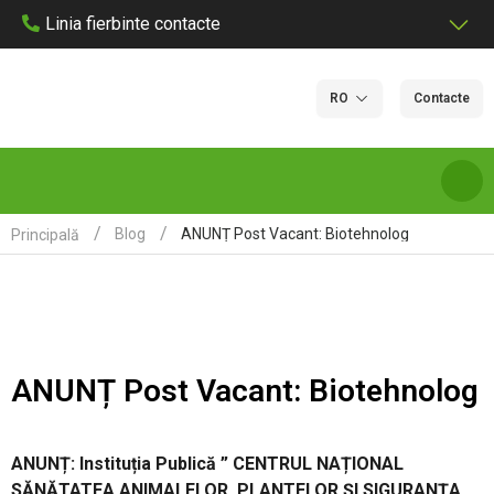
Linia fierbinte contacte
RO
Contacte
ANUNȚ Post Vacant: Biotehnolog
Blog
Principală
DESPRE NOI
SERVICII ȘI TARIFE DE LABORATOR
ANUNȚ Post Vacant: Biotehnolog
LABORATOARE
CERTIFICARE
ANUNȚ: Instituția Publică ” CENTRUL NAȚIONAL
SĂNĂTATEA ANIMALELOR, PLANTELOR ȘI SIGURANȚA