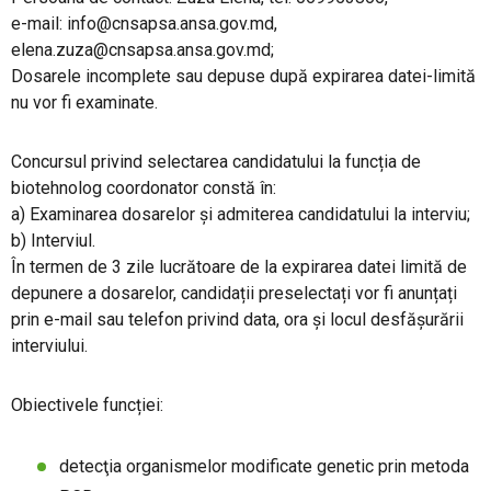
e-mail: info@cnsapsa.ansa.gov.md,
elena.zuza@cnsapsa.ansa.gov.md;
Dosarele incomplete sau depuse după expirarea datei-limită
nu vor fi examinate.
Concursul privind selectarea candidatului la funcția de
biotehnolog coordonator constă în:
a) Examinarea dosarelor și admiterea candidatului la interviu;
b) Interviul.
În termen de 3 zile lucrătoare de la expirarea datei limită de
depunere a dosarelor, candidații preselectați vor fi anunțați
prin e-mail sau telefon privind data, ora și locul desfășurării
interviului.
Obiectivele funcției:
detecţia organismelor modificate genetic prin metoda