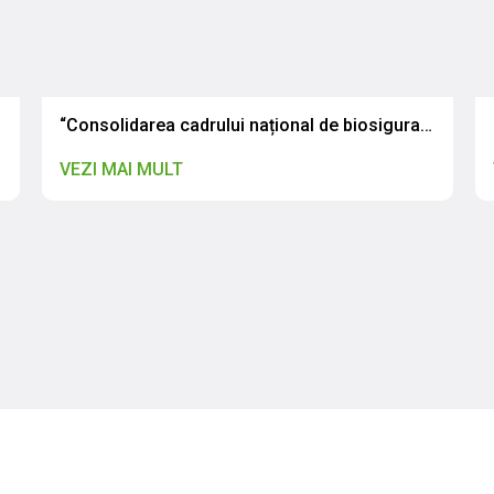
 în România
“Consolidarea cadrului național de biosiguranță și biosecuritate: CNSAPSA a participat la atelierul de validare a legislației naționale”
VEZI MAI MULT