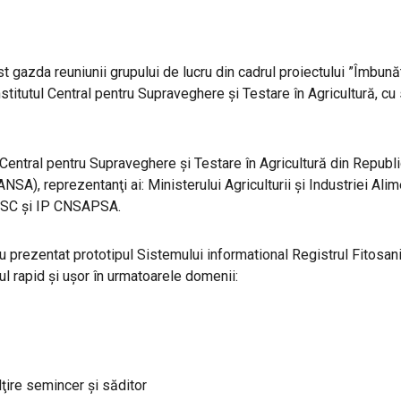
gazda reuniunii grupului de lucru din cadrul proiectului ”Îmbunătă
titutul Central pentru Supraveghere și Testare în Agricultură, cu s
ul Central pentru Supraveghere și Testare în Agricultură din Rep
NSA), reprezentanţi ai: Ministerului Agriculturii și Industriei Ali
STISC şi IP CNSAPSA.
u prezentat prototipul Sistemului informational Registrul Fitosani
ul rapid şi uşor în urmatoarele domenii:
ţire semincer şi săditor