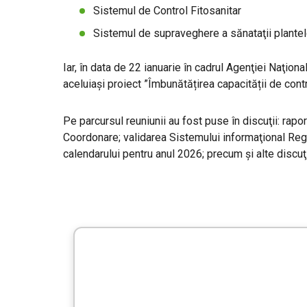
Sistemul de Control Fitosanitar
Sistemul de supraveghere a sănataţii plantel
Iar, în data de 22 ianuarie în cadrul Agenţiei Naţi
aceluiaşi proiect ”Îmbunătățirea capacității de cont
Pe parcursul reuniunii au fost puse în discuţii: rap
Coordonare; validarea Sistemului informaţional Registr
calendarului pentru anul 2026; precum şi alte discuţi