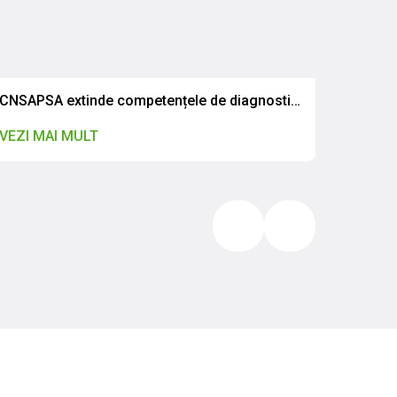
CNSAPSA extinde competențele de diagnostic pentru rezistența antimicrobiană
Comuni
VEZI MAI MULT
VEZI M