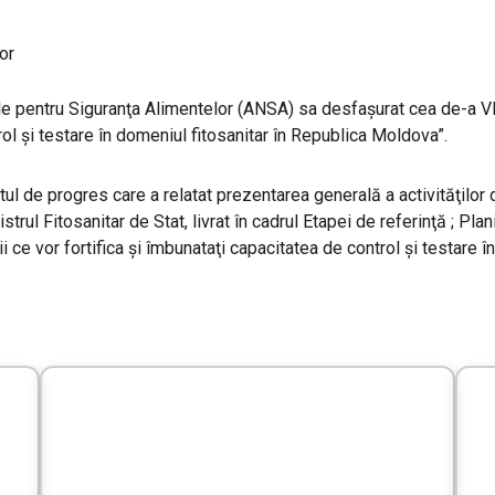
or
onale pentru Siguranţa Alimentelor (ANSA) sa desfaşurat cea de-a 
rol și testare în domeniul fitosanitar în Republica Moldova”.
ortul de progres care a relatat prezentarea generală a activităţilo
ul Fitosanitar de Stat, livrat în cadrul Etapei de referinţă ; Plani
i ce vor fortifica şi îmbunataţi capacitatea de control şi testare 