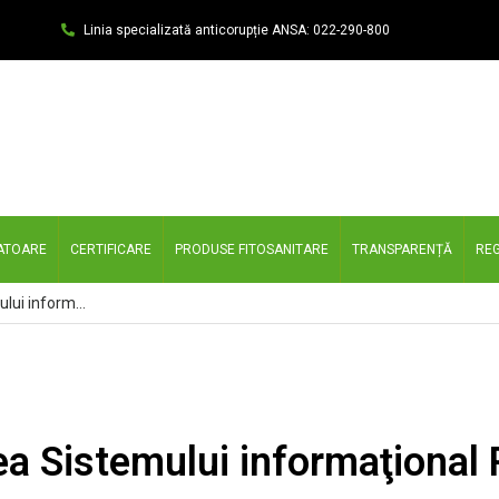
Linia specializată anticorupție ANSA: 022-290-800
ATOARE
CERTIFICARE
PRODUSE FITOSANITARE
TRANSPARENȚĂ
REG
Prezentarea şi validarea Sistemului informaţional Registrului Fitosanitar de Stat
ea Sistemului informaţional R