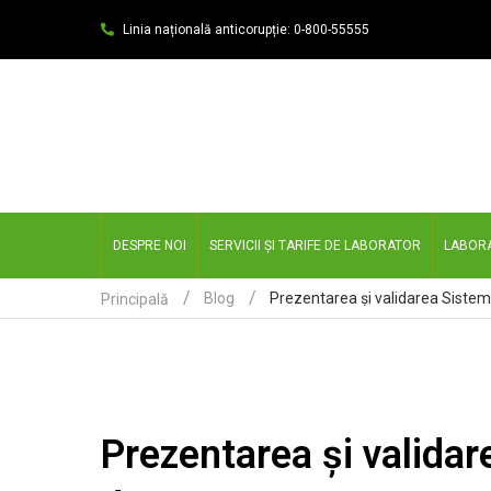
Linia națională anticorupție: 0-800-55555
DESPRE NOI
SERVICII ȘI TARIFE DE LABORATOR
LABOR
Blog
Principală
Prezentarea şi validar