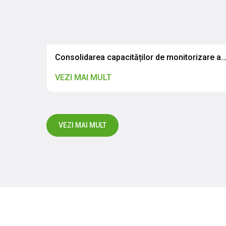
Vizită de studiu a specialiștilor IP CNSAPSA la Laboratorul Național de Referință din Olomouc, Republica Cehă
Consolidarea capacităților de monitorizare a rezistenței la antimicrobiene în contextul abordării globale „One Health”: Specialiștii IP CNSAPSA au participat la o vizită de studiu
VEZI MAI MULT
VEZI MAI MULT