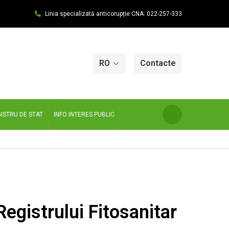
Linia specializată anticorupție CNA: 022-257-333
RO
Contacte
ISTRU DE STAT
INFO INTERES PUBLIC
egistrului Fitosanitar