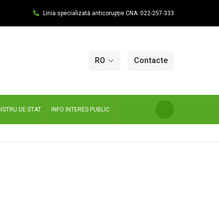
Linia specializată anticorupție CNA: 022-257-333
RO
Contacte
ISTRU DE STAT
INFO INTERES PUBLIC