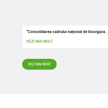
Fortificarea capacităților profesionale ale degustătorilor autorizați
“Consolidarea cadrului național de biosiguranță și biosecuritate: CNSAPSA a participat la atelierul de validare a legislației naționale”
VEZI MAI MULT
VEZI MAI MULT