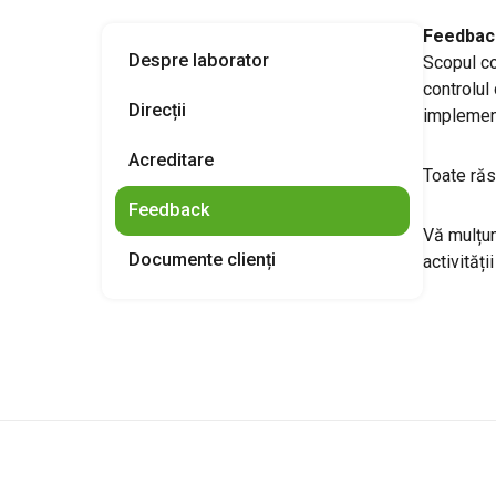
Feedbac
Despre laborator
Scopul co
controlul 
Direcții
implement
Acreditare
Toate răsp
Feedback
Vă mulțum
Documente clienți
activități