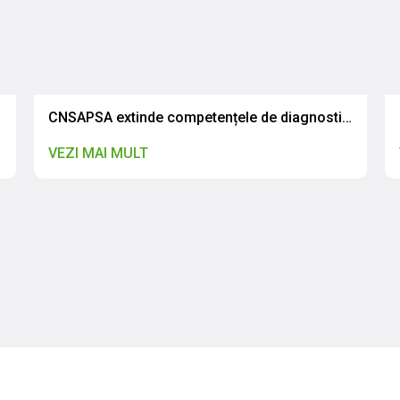
CNSAPSA extinde competențele de diagnostic pentru rezistența antimicrobiană
VEZI MAI MULT