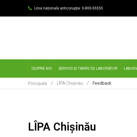
Linia națională anticorupție: 0-800-55555
DESPRE NOI
SERVICII ȘI TARIFE DE LABORATOR
LABOR
Feedback
LÎPA Chișinău
Principală
LÎPA Chișinău