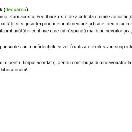
k (
descarcă
)
mpletării acestui Feedback este de a colecta opiniile solicitanților
calității si siguranței produselor alimentare și hranei pentru anima
a îmbunătățiri continue care să răspundă mai bine nevoilor și aște
unsurile sunt confidențiale și vor fi utilizate exclusiv în scop int
im pentru timpul acordat și pentru contribuția dumneavoastră la c
i laboratorului!