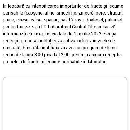
În legatură cu intensificarea importurilor de fructe şi legume
PRODUSE FITOSANITARE
perisabile (capşune, afine, smochine, zmeură, pere, struguri,
prune, cireşe, caise, spanac, salată, roşii, dovlecel, patrunjel
TRANSPARENȚĂ
pentru frunze, s.a.) I.P. Laboratorul Central Fitosanitar, vă
informează că începînd cu data de 1 aprilie 2022, Secția
recepție probe a instituției va activa inclusiv în zilele de
REGISTRU DE STAT
sâmbată. Sâmbăta instituția va avea un program de lucru
redus de la ora 8.00 pîna la 12.00, pentru a asigura receptia
INFO INTERES PUBLIC
probelor de fructe și legume perisabile în laborator.