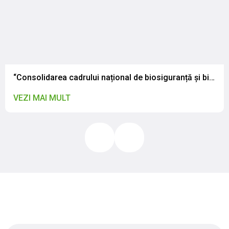
“Consolidarea cadrului național de biosiguranță și biosecuritate: CNSAPSA a participat la atelierul de validare a legislației naționale”
VEZI MAI MULT