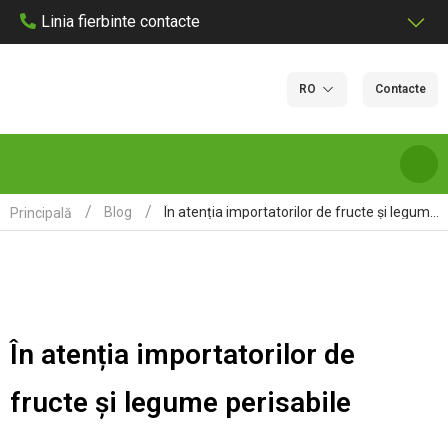
Linia fierbinte contacte
RO
Contacte
În atenția importatorilor de fructe și legume perisabile
Blog
Principală
DESPRE NOI
SERVICII ȘI TARIFE DE LABORATOR
În atenția importatorilor de
LABORATOARE
fructe și legume perisabile
CERTIFICARE