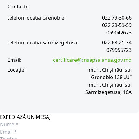
Contacte
telefon locația Grenoble:
022 79-30-66
022 28-59-59
069042673
telefon locația Sarmizegetusa:
022 63-21-34
079955723
Email:
certificare@cnsapsa.ansa.gov.md
Locație:
mun. Chişinău, str.
Grenoble 128 „U”
mun. Chișinău, str.
Sarmizegetusa, 16A
EXPEDIAZĂ UN MESAJ