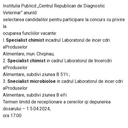
Institulia Publicd „Centrul Republican de Diagnostic
PRODUSE FITOSANITARE
Veterinar” anunld
selectarea candidalilor pentru participare la concurs cu privire
TRANSPARENȚĂ
la
ocuparea funcliilor vacante:
l.
Specialist chimist
incadrul Laboratorul de incer cdri
REGISTRU DE STAT
aProduselor
Alimentare, mun. Chiqinau;
INFO INTERES PUBLIC
2.
Specialist chimist
in cadrul Laboratorul de tncercdri
aProduselor
Alimentare, subdivi ziunea B 51!i ;
3.
Snecialist microbioloe
in cadrul Laboratorul de incer cdri
aProduselor
Alimentare, subdivi ziunea B el!i.
Termen limitd de receplionare a cererilor qi depunerea
dosarului – 1 5.04.2024,
ora 17.00