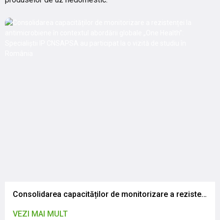
Consolidarea capacităților de monitorizare a rezistenței la antimicrobiene în contextul abordării globale „One Health”: Specialiștii IP CNSAPSA au participat la o vizită de studiu în România
VEZI MAI MULT