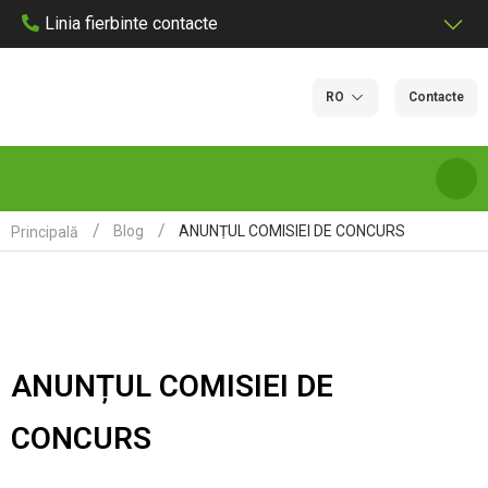
Linia fierbinte contacte
RO
Contacte
ANUNȚUL COMISIEI DE CONCURS
Blog
Principală
DESPRE NOI
SERVICII ȘI TARIFE DE LABORATOR
ANUNȚUL COMISIEI DE
LABORATOARE
CONCURS
CERTIFICARE